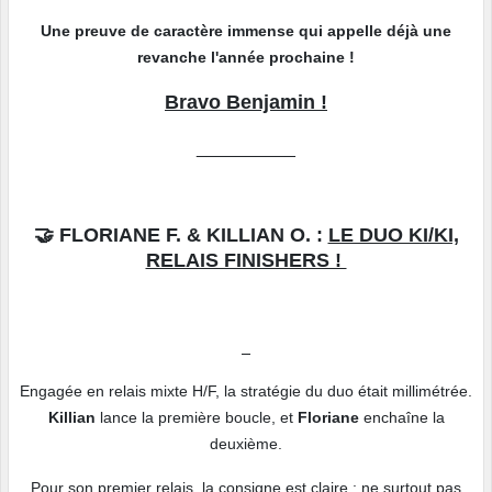
Une preuve de caractère immense qui appelle déjà une
revanche l'année prochaine !
Bravo Benjamin !
__________
🤝 FLORIANE F. & KILLIAN O. :
LE DUO KI/KI,
RELAIS FINISHERS !
Engagée en relais mixte H/F, la stratégie du duo était millimétrée.
Killian
lance la première boucle, et
Floriane
enchaîne la
deuxième.
Pour son premier relais, la consigne est claire : ne surtout pas