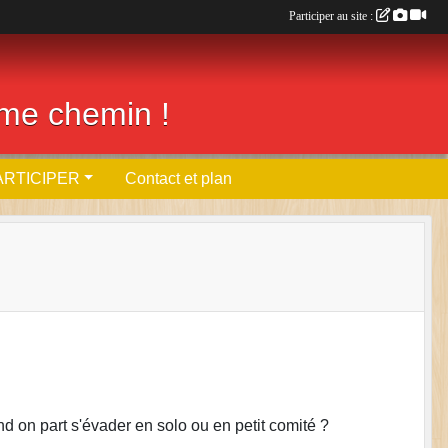
Participer au site :
ême chemin !
ARTICIPER
Contact et plan
d on part s'évader en solo ou en petit comité ?