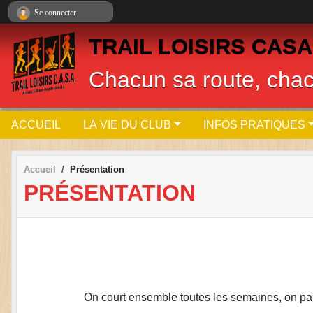
Panneau de gestion des cookies
Se connecter
TRAIL LOISIRS CASA
Chacun sa route, cha
ACCUEIL
LA VIE DU CLUB
INFOS PRATIQUES
Accueil
Présentation
PRÉSENTATION
On court ensemble toutes les semaines, on part