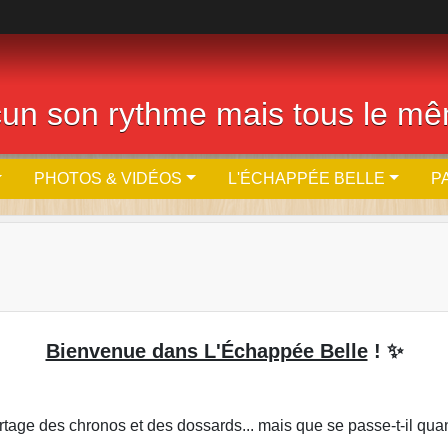
cun son rythme mais tous le m
PHOTOS & VIDÉOS
L'ÉCHAPPÉE BELLE
P
Bienvenue dans L'Échappée Belle
! ✨
age des chronos et des dossards... mais que se passe-t-il quan